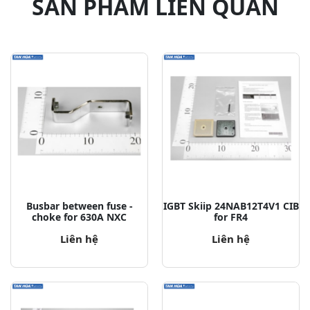
SẢN PHẨM LIÊN QUAN
Busbar between fuse -
IGBT Skiip 24NAB12T4V1 CIB
choke for 630A NXC
for FR4
Liên hệ
Liên hệ