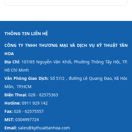
THÔNG TIN LIÊN HỆ
CÔNG TY TNHH THƯƠNG MẠI VÀ DỊCH VỤ KỸ THUẬT TÂN
HOA
Địa Chỉ:
107/65 Nguyễn Văn Khối, Phường Thông Tây Hội, TP.
Hồ Chí Minh
Văn Phòng Giao Dịch:
Số 57/2 , đường Lê Quang Đạo, Xã Hóc
Môn, TP.HCM
Điện Thoại:
028 - 62575363
Hotline:
0911 929 142
Fax:
028 - 62575557
MST:
0304997724
Email:
sales@kythuattanhoa.com