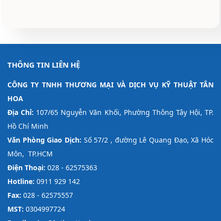
THÔNG TIN LIÊN HỆ
CÔNG TY TNHH THƯƠNG MẠI VÀ DỊCH VỤ KỸ THUẬT TÂN
HOA
Địa Chỉ:
107/65 Nguyễn Văn Khối, Phường Thông Tây Hội, TP.
Hồ Chí Minh
Văn Phòng Giao Dịch:
Số 57/2 , đường Lê Quang Đạo, Xã Hóc
Môn, TP.HCM
Điện Thoại:
028 - 62575363
Hotline:
0911 929 142
Fax:
028 - 62575557
MST:
0304997724