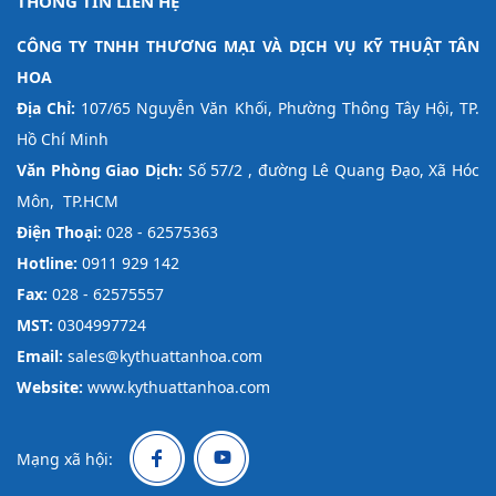
THÔNG TIN LIÊN HỆ
CÔNG TY TNHH THƯƠNG MẠI VÀ DỊCH VỤ KỸ THUẬT TÂN
HOA
Địa Chỉ:
107/65 Nguyễn Văn Khối, Phường Thông Tây Hội, TP.
Hồ Chí Minh
Văn Phòng Giao Dịch:
Số 57/2 , đường Lê Quang Đạo, Xã Hóc
Môn, TP.HCM
Điện Thoại:
028 - 62575363
Hotline:
0911 929 142
Fax:
028 - 62575557
MST:
0304997724
Email:
sales@kythuattanhoa.com
Website:
www.kythuattanhoa.com
Mạng xã hội: