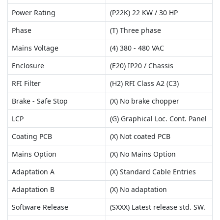
Power Rating
(P22K) 22 KW / 30 HP
Phase
(T) Three phase
Mains Voltage
(4) 380 - 480 VAC
Enclosure
(E20) IP20 / Chassis
RFI Filter
(H2) RFI Class A2 (C3)
Brake - Safe Stop
(X) No brake chopper
LCP
(G) Graphical Loc. Cont. Panel
Coating PCB
(X) Not coated PCB
Mains Option
(X) No Mains Option
Adaptation A
(X) Standard Cable Entries
Adaptation B
(X) No adaptation
Software Release
(SXXX) Latest release std. SW.