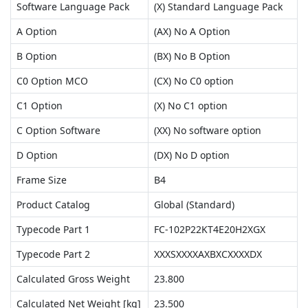
Software Language Pack
(X) Standard Language Pack
A Option
(AX) No A Option
B Option
(BX) No B Option
C0 Option MCO
(CX) No C0 option
C1 Option
(X) No C1 option
C Option Software
(XX) No software option
D Option
(DX) No D option
Frame Size
B4
Product Catalog
Global (Standard)
Typecode Part 1
FC-102P22KT4E20H2XGX
Typecode Part 2
XXXSXXXXAXBXCXXXXDX
Calculated Gross Weight
23.800
Calculated Net Weight [kg]
23.500