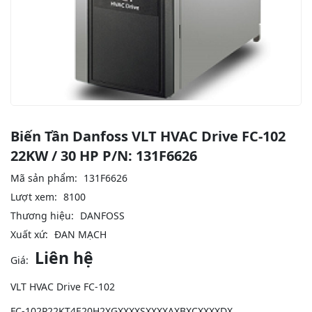
Biến Tần Danfoss VLT HVAC Drive FC-102
22KW / 30 HP P/N: 131F6626
Mã sản phẩm:
131F6626
Lượt xem:
8100
Thương hiệu:
DANFOSS
Xuất xứ:
ĐAN MẠCH
Liên hệ
Giá:
VLT HVAC Drive FC-102
FC-102P22KT4E20H2XGXXXXSXXXXAXBXCXXXXDX