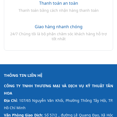
Thanh toán an toàn
Thanh toán bằng cách nhận hàng thanh toán
Giao hàng nhanh chóng
24/7 Chúng tôi là bộ phận chăm sóc khách hàng hỗ trợ
tốt nhất
THÔNG TIN LIÊN HỆ
CÔNG TY TNHH THƯƠNG MẠI VÀ DỊCH VỤ KỸ THUẬT TÂN
HOA
Địa Chỉ:
107/65 Nguyễn Văn Khối, Phường Thông Tây Hội, TP.
Hồ Chí Minh
Văn Phòng Giao Dịch:
Số 57/2 , đường Lê Quang Đạo, Xã Hóc