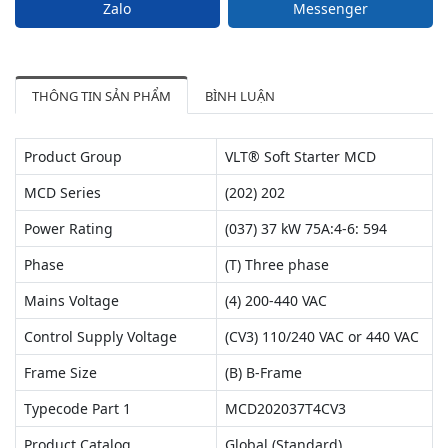
Zalo
Messenger
THÔNG TIN SẢN PHẨM
BÌNH LUẬN
Product Group
VLT® Soft Starter MCD
MCD Series
(202) 202
Power Rating
(037) 37 kW 75A:4-6: 594
Phase
(T) Three phase
Mains Voltage
(4) 200-440 VAC
Control Supply Voltage
(CV3) 110/240 VAC or 440 VAC
Frame Size
(B) B-Frame
Typecode Part 1
MCD202037T4CV3
Product Catalog
Global (Standard)