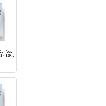
Danfoss
V3 - 15KW
210