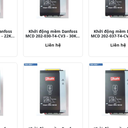
anfoss
Khởi động mềm Danfoss
Khởi động mềm 
 - 22KW
MCD 202-030-T4-CV3 - 30KW
MCD 202-037-T4-C
2
P/N: 175G5213
P/N: 175G5
Liên hệ
Liên hệ