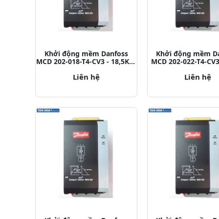
Khởi động mềm Danfoss
Khởi động mềm D
MCD 202-018-T4-CV3 - 18,5KW
MCD 202-022-T4-CV3
P/N: 175G5211
P/N: 175G521
Liên hệ
Liên hệ