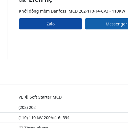
Giá:
Khởi động mềm Danfoss MCD 202-110-T4-CV3 - 110KW
Zalo
Messenger
VLT® Soft Starter MCD
(202) 202
(110) 110 kW 200A:4-6: 594
(T) Three phase