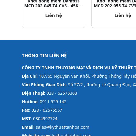
Khởi động mềm Danfoss
Khởi động mềm D
MCD 202-045-T4-CV3 - 45KW
MCD 202-055-T4-CV3
P/N: 175G5215
P/N: 175G521
Liên hệ
Liên hệ
THÔNG TIN LIÊN HỆ
CÔNG TY TNHH THƯƠNG MẠI VÀ DỊCH VỤ KỸ THUẬT 
Địa Chỉ:
107/65 Nguyễn Văn Khối, Phường Thông Tây Hội
Văn Phòng Giao Dịch:
Số 57/2 , đường Lê Quang Đạo,
Điện Thoại:
028 - 62575363
Hotline:
0911 929 142
Fax:
028 - 62575557
MST:
0304997724
Email:
sales@kythuattanhoa.com
Website:
www.kythuattanhoa.com