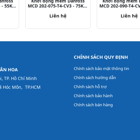
anfoss
Khởi động mềm Danfoss
Khởi động mềm 
 - 55KW
MCD 202-075-T4-CV3 - 75KW
MCD 202-090-T4-C
6
P/N: 175G5217
P/N: 175G5
Liên hệ
Liên hệ
CHÍNH SÁCH QUY ĐỊNH
Chính sách bảo mật thông tin
TÂN HOA
Chính sách hướng dẫn
, TP. Hồ Chí Minh
Chính sách hỗ trợ
 Xã Hóc Môn, TP.HCM
Chính sách bảo hành
Chính sách bán hàng