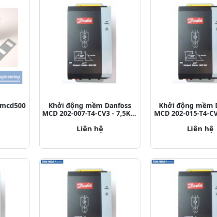
3 mcd500
Khởi động mềm Danfoss
Khởi động mềm 
MCD 202-007-T4-CV3 - 7,5KW
MCD 202-015-T4-C
P/N: 175G5209
P/N: 175G5
Liên hệ
Liên hệ