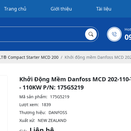
Trang chủ
Giới thiệu
Tài liệu
Hot
0
LT® Compact Starter MCD 200
Khởi động mềm Danfoss MCD 202
Khởi Động Mềm Danfoss MCD 202-110-
- 110KW P/N: 175G5219
Mã sản phẩm:
175G5219
Lượt xem:
1839
Thương hiệu:
DANFOSS
Xuất xứ:
NEW ZEALAND
Liên hệ