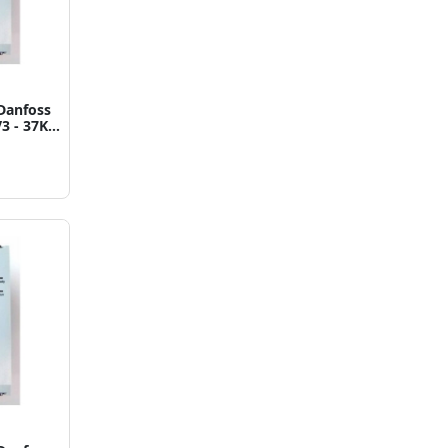
Danfoss
V3 - 37KW
214